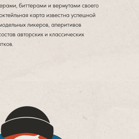
ерами, биттерами и вермутами своего
октейльная карта известна успешной
модельных ликеров, аперитивов
состав авторских и классических
тков.