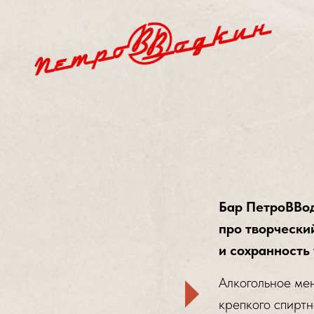
Бар ПетроВВод
про творчески
и сохранность
Алкогольное ме
крепкого спиртн